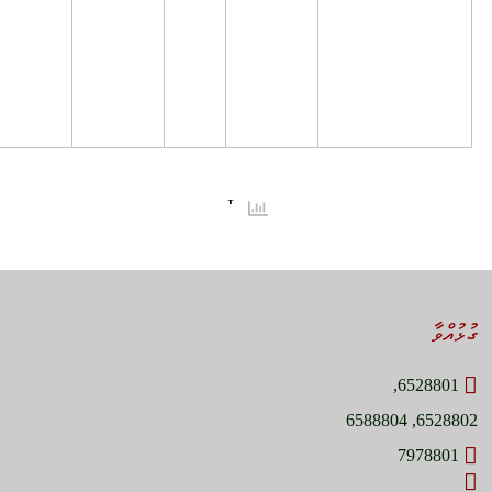
ގުޅުއްވާ
6528801,
6528802, 6588804
7978801