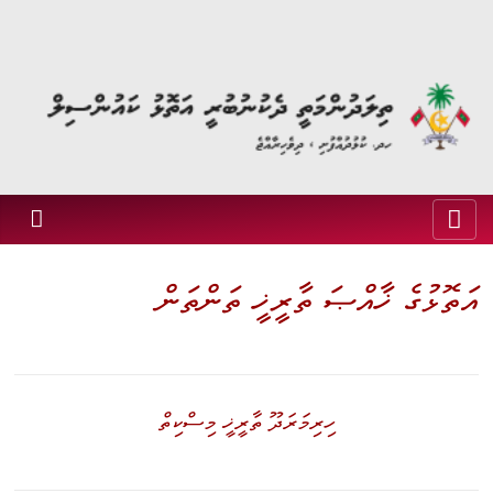
އަތޮޅުގެ ޚާއްޞަ ތާރީޚީ ތަންތަން
ހިރިމަރަދޫ ތާރީޚީ މިސްކިތް