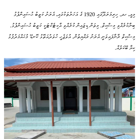
މިއީ، ހދ. ހިރިމަރަދޫގައި 1920 ގެ އަހަރުތަކުގައި، އެރަށު ކަތީބު ޙުސައިންފުޅު
ބިނާކުރެއްވި މިސްކިތް. މިތަން ޑިޒައިން ކުރެއްވި އާކިޓެކްޓަކީ ކަތީބު ޙުސައިންފުޅު.
މިސްކިތް ރާނާފައިވަނީ އެރަށު ރައްޔިތުން. އުވަޖެހީ ހުވަދުއަތޮޅު ކޮނޑޭ މުޙައްމަދުފުޅު
ކިޔާ ބޭކަލެއް.