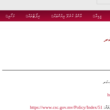
މީޑިއާ
އާންމު ކުރެވޭ ލިޔުންތައް
ރިޕޯޓުތައް
މަހޯލި
ަރ
ފިސަރ
h
ުތައް:
https://www.csc.gov.mv/Policy/Index/51