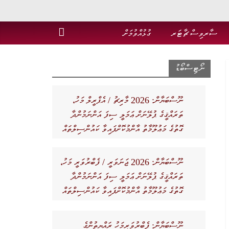
ސާރވިސް ޗާޓަރ
ގުޅުއްވުމަށް
ނޯޓިސްބޯޑު
ނޫސްބަޔާން: 2026 މާރިޗު / އެޕްރީލް މަހު،
ތަރައްޤީގެ ޕުލޭނަށް ޢަމަލީ ސިފަ އަންނަމުންދާ
ގޮތުގެ މަޢުލޫމާތު އާންމުކޮށްފައިވާ ކައުންސިލްތައް
ނޫސްބަޔާން: 2026 ޖަނަވަރީ / ފެބްރުވަރީ މަހު،
ތަރައްޤީގެ ޕުލޭނަށް ޢަމަލީ ސިފަ އަންނަމުންދާ
ގޮތުގެ މަޢުލޫމާތު އާންމުކޮށްފައިވާ ކައުންސިލްތައް
ނޫސްބަޔާން: ފެބްރުވަރީމަހު ރައްޔިތުންގެ