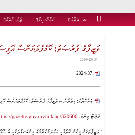
ހދ. އަތޮޅު
ކައުންސިލް
ޖަލްސާތައް
ވަޒީފާގެ ފުރުޞަތު: ކޮމްޕްލަޔަންސް އޮފިސ
2024-12-19
2024-37
ޑައުންލޯޑް: އިޢުލާނު – ވަޒީފާގެ ފުރުޞަތު: ކޮމްޕްލަޔަންސް އޮ
ގެޒެޓް ލިންކު:
6
ttps://gazette.gov.mv/iulaan/32060
ަވަޒީފާތަކަށް މީހުން ހޮވުމާއި ޢައްޔަނުކުރުމުގެ މިންގަނޑުތަކާއި އުސޫލ