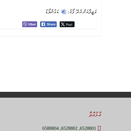
ވަޒީފާއަށް އެދޭ ފޯމު:
ޑައުންލޯޑު
Viber
Post
Share
ގުޅުއްވާ
6528801, 6528802, 6588804