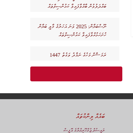
ބައްދަލުވުން ބާއްވާފައިވާ ކައުންސިލްތައް
ނޫސްބަޔާން: 2025 ވަނަ އަހަރުގެ މާލީ ބަޔާން
ހުށަހަޅުއްވާފައިވާ ކައުންސިލްތައް
ރަމަޟާން މަހުގެ ނަމާދު ވަގުތު 1447
ބައެއް ލިންކުތައް
ރައީސުލް ޖުމްހޫރިއްޔާގެ އޮފީސް