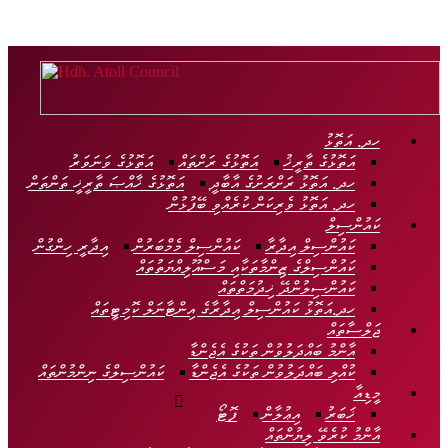
Hdh.
Atoll
Council
ހދ. އަތޮޅު
އަތޮޅުގެ ތާރީޚު
އަތޮޅުގެ ރަށްތައް
އަތޮޅުގެ ވަނަވަރު
Official
ހދ. އަތޮޅު ރަށްރަށުގެ އާބާދީ
އަތޮޅުގެ ޚާއްޞަ ތާރީޚީ ތަންތަން
Website
ހދ. އަތޮޅު ވެރިކަން ކުރެއްވި ބޭފުޅުން
ކައުންސިލް
ކައުންސިލް އިދާރާ
ކައުންސިލް މެމްބަރުން
އިދާރީ ހިންގުން
ކައުންސިލްގެ ޒިންމާތަކާއި މަސްއޫލިއްޔަތުތައް
ކައުންސިލުންދޭ ޚިދުމަތްތައް
ހދ.އަތޮޅު ކައުންސިލް އިދާރާގެ އިންޓާނަލް ކޮމިޓީތައް
ޖަލްސާތައް
އާންމު ބައްދަލުވުން ތަކުގެ އެޖެންޑާ
ކުއްލި ބައްދަލުވުން ތަކުގެ އެޖެންޑާ
ކައުންސިލްގެ ނިންމުންތައް
މީޑިއާ
ޚަބަރު
އިޢުލާން
ފޮޓޯ
އާންމު ކުރެވޭ ލިޔުންތައް