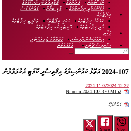
ނޫސްބަޔާން
ޤަރާރުތައް
ޤަވާޢިދުތަކާއި އުޞޫލުތައް
ޕްލޭންތަކާއި ރިޕޯރޓްތައް
މާލީ ބަޔާން
ޑައުންލޯޑްސް
ރިޕޯޓުތައް
ހަމަހުގެ ރިޕޯޓްތައް
އަހަރީ ރިޕޯޓްތައް
ތަންފީޒީ ރިޕޯޓްތައް
މާލީ ރިޕޯރޓުތައް
މޮނިޓަރިންގ ރިޕޯޜޓްތައް
މަހޯލި
އިންފޮމޭޝަން އޮފިސަރ
މަޢުލޫމާތު ޑައިރެކްޓަރީ
ސާރވިސް ޗާޓަރ
ގުޅުއްވުމަށް
2024-107 އަތޮޅު ކައުންސިލްގެ އިޤްތިޞާދީ ކޮމެޓީ އެކުލަވާލުން
2024-11-07
2024-12-29
Ninmun-2024-107-370-M152
ޑައުންލޯޑް
Post
Share
Viber