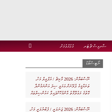
ސާރވިސް ޗާޓަރ
ގުޅުއްވުމަށް
ނޯޓިސްބޯޑު
ނޫސްބަޔާން: 2026 މާރިޗު / އެޕްރީލް މަހު،
ތަރައްޤީގެ ޕުލޭނަށް ޢަމަލީ ސިފަ އަންނަމުންދާ
ގޮތުގެ މަޢުލޫމާތު އާންމުކޮށްފައިވާ ކައުންސިލްތައް
ނޫސްބަޔާން: 2026 ޖަނަވަރީ / ފެބްރުވަރީ މަހު،