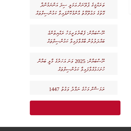
ތަރައްޤީގެ ޕުލޭނަށް ޢަމަލީ ސިފަ އަންނަމުންދާ
ގޮތުގެ މަޢުލޫމާތު އާންމުކޮށްފައިވާ ކައުންސިލްތައް
ނޫސްބަޔާން: ފެބްރުވަރީމަހު ރައްޔިތުންގެ
ބައްދަލުވުން ބާއްވާފައިވާ ކައުންސިލްތައް
ނޫސްބަޔާން: 2025 ވަނަ އަހަރުގެ މާލީ ބަޔާން
ހުށަހަޅުއްވާފައިވާ ކައުންސިލްތައް
ރަމަޟާން މަހުގެ ނަމާދު ވަގުތު 1447