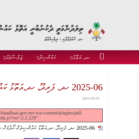
ހދ. އަތޮޅު
ކައުންސިލް
ޖަލްސާތައް
2025-06 ހދ. ފަރިދޫ، ހދ.އަތޮޅު ކައުންސިލަށް ހޯދުމަށް ސަރުކާރަށް ހުށަހެޅުން
2025-02-05
s://haadhaal.gov.mv/wp-content/plugins/pdf-
min.js?ver=2.2.228".
2025-06 ހދ. ފަރިދޫ، ހދ.އަތޮޅު ކައުންސިލަށް ހޯދުމަށް ސަރުކާރަށް ހުށަހެޅުން