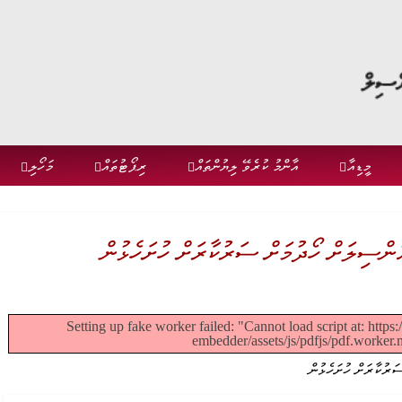
މީޑިއާ
އާންމު ކުރެވޭ ލިޔުންތައް
ރިޕޯޓުތައް
މަހޯލި
Setting up fake worker failed: "Cannot load script at: http
embedder/assets/js/pdfjs/pdf.worker.