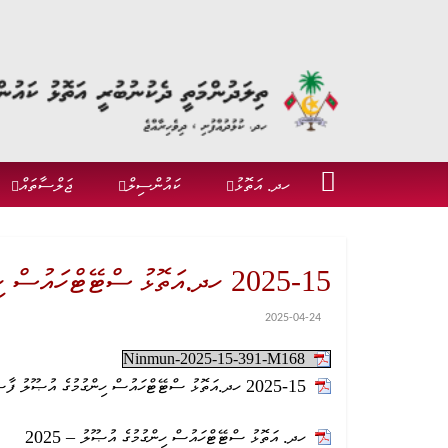
ހދ. އަތޮޅު
ކައުންސިލް
ޖަލްސާތައް
2025-15 ހދ.އަތޮޅު ސްޓޭޓްހައުސް ހިންގުމުގެ އުޞޫލު ފާސްކުރުން
2025-04-24
Ninmun-2025-15-391-M168
2025-15 ހދ.އަތޮޅު ސްޓޭޓްހައުސް ހިންގުމުގެ އުޞޫލު ފާސްކުރުން
ހދ. އަތޮޅު ސްޓޭޓްހައުސް ހިންގުމުގެ އުޞޫލު – 2025