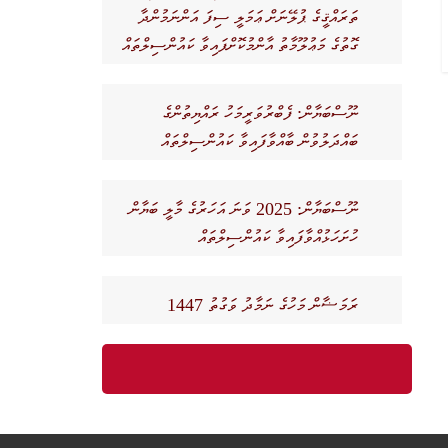
ތަރައްޤީގެ ޕުލޭނަށް ޢަމަލީ ސިފަ އަންނަމުންދާ
ގޮތުގެ މަޢުލޫމާތު އާންމުކޮށްފައިވާ ކައުންސިލްތައް
ނޫސްބަޔާން: ފެބްރުވަރީމަހު ރައްޔިތުންގެ
ބައްދަލުވުން ބާއްވާފައިވާ ކައުންސިލްތައް
ނޫސްބަޔާން: 2025 ވަނަ އަހަރުގެ މާލީ ބަޔާން
ހުށަހަޅުއްވާފައިވާ ކައުންސިލްތައް
ރަމަޟާން މަހުގެ ނަމާދު ވަގުތު 1447