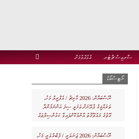
ސާރވިސް ޗާޓަރ
ގުޅުއްވުމަށް
ނޯޓިސްބޯޑު
ނޫސްބަޔާން: 2026 މާރިޗު / އެޕްރީލް މަހު،
ތަރައްޤީގެ ޕުލޭނަށް ޢަމަލީ ސިފަ އަންނަމުންދާ
ގޮތުގެ މަޢުލޫމާތު އާންމުކޮށްފައިވާ ކައުންސިލްތައް
ނޫސްބަޔާން: 2026 ޖަނަވަރީ / ފެބްރުވަރީ މަހު،