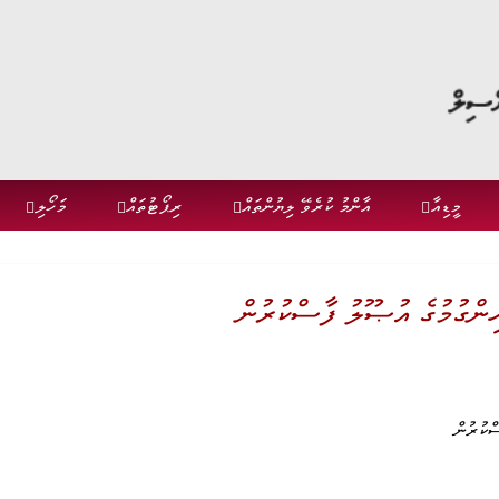
މީޑިއާ
އާންމު ކުރެވޭ ލިޔުންތައް
ރިޕޯޓުތައް
މަހޯލި