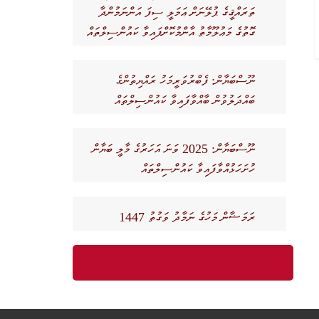
ތަރައްޤީގެ ޕުލޭނަށް ޢަމަލީ ސިފަ އަންނަމުންދާ
ގޮތުގެ މަޢުލޫމާތު އާންމުކޮށްފައިވާ ކައުންސިލްތައް
ނޫސްބަޔާން: ފެބްރުވަރީމަހު ރައްޔިތުންގެ
ބައްދަލުވުން ބާއްވާފައިވާ ކައުންސިލްތައް
ނޫސްބަޔާން: 2025 ވަނަ އަހަރުގެ މާލީ ބަޔާން
ހުށަހަޅުއްވާފައިވާ ކައުންސިލްތައް
ރަމަޟާން މަހުގެ ނަމާދު ވަގުތު 1447