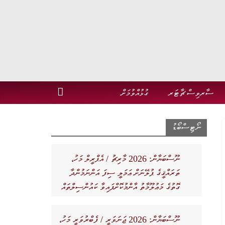
ސާރވިސް ޗާޓަރ
ގުޅުއްވުމަށް
ނޯޓިސްބޯޑު
ނޫސްބަޔާން: 2026 މާރިޗު / އެޕްރީލް މަހު،
ތަރައްޤީގެ ޕުލޭނަށް ޢަމަލީ ސިފަ އަންނަމުންދާ
ގޮތުގެ މަޢުލޫމާތު އާންމުކޮށްފައިވާ ކައުންސިލްތައް
ނޫސްބަޔާން: 2026 ޖަނަވަރީ / ފެބްރުވަރީ މަހު،