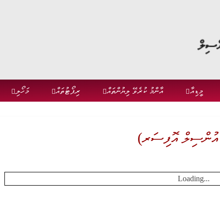
މީޑިއާ
އާންމު ކުރެވޭ ލިޔުންތައް
ރިޕޯޓުތައް
މަހޯލި
ައުންސިލް އޮފިސަރ)
Loading...