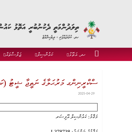
ހދ. އަތޮޅު
ކައުންސިލް
ޖަލްސާތައް
ސްކްރީނިންގ މަރުޙަލާގެ ނަތީޖާ ޝީޓު (ކ
2025-04-29
މަޤާމު: ކައުންސިލް އޮފިސަރ
މަޤާމުގެ ނަންބަރު: J-378738