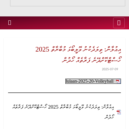
އިޢުލާން: ތިލަދެކުނު ވޮލީބޯޅަ މުބާރާތް 2025
ހޯސްޓްކޮށްދޭނެ ފަރާތެއް ހޯދުން
2025-07-09
Iulaan-2025-20-Volleyball
އިޢުލާން: ތިލަދެކުނު ވޮލީބޯޅަ މުބާރާތް 2025 ހޯސްޓްކޮށްދޭނެ ފަރާތެއް
ހޯދުން