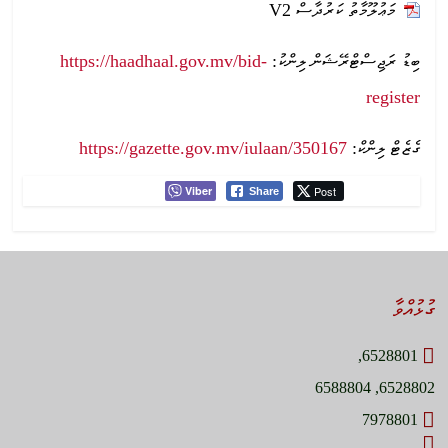
މަޢުލޫމާތު ކަރުދާސް V2
ބިޑު ރަޖިސްޓްރޭޝަން ލިންކު:
https://haadhaal.gov.mv/bid-
register
ގެޒެޓް ލިންކް:
https://gazette.gov.mv/iulaan/350167
Viber
Post
Share
ގުޅުއްވާ
6528801,
6528802, 6588804
7978801