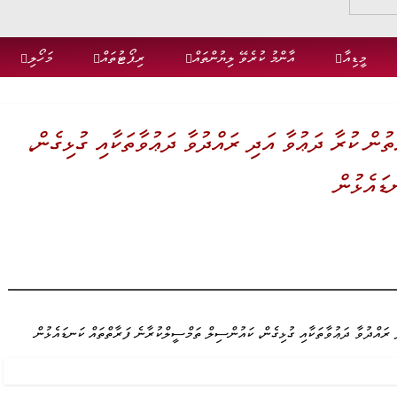
މީޑިއާ
އާންމު ކުރެވޭ ލިޔުންތައް
ރިޕޯޓުތައް
މަހޯލި
ރާތުން ކުރާ ދަޢުވާ އަދި ރައްދުވާ ދަޢުވާތަކާއި ގުޅިގެން،
ޑައެޅުން