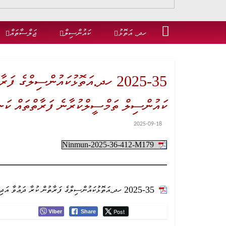
ހދ. އަތޮޅު
ކައުންސިލް
ޖަލްސާތައް
2025-35 ހދ.އަތޮޅުކައުންސިލްގެ ފަ
ކައުންސިލް ތަމްސީލްކުރާނެ ފަރާތްތައް ކަނ
2025-09-18
Ninmun-2025-36-412-M179
2025-35 ހދ.އަތޮޅުކައުންސިލްގެ ފަރާތުން ކުރާ ދަޢުވާ އަދި ރައްދުވާ ދަޢުވާތަކާއި ގުޅިގެން، ކައުންސިލް ތަމްސީލްކުރާނެ ފަރާތްތައް ކަނޑައެޅުން
Viber
Post
Share