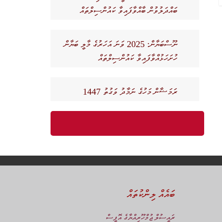
ބައްދަލުވުން ބާއްވާފައިވާ ކައުންސިލްތައް
ނޫސްބަޔާން: 2025 ވަނަ އަހަރުގެ މާލީ ބަޔާން
ހުށަހަޅުއްވާފައިވާ ކައުންސިލްތައް
ރަމަޟާން މަހުގެ ނަމާދު ވަގުތު 1447
ބައެއް ލިންކުތައް
ރައީސުލް ޖުމްހޫރިއްޔާގެ އޮފީސް