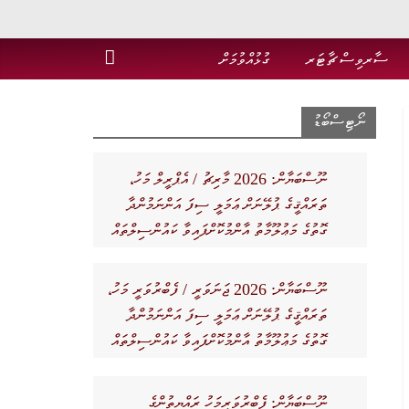
ސާރވިސް ޗާޓަރ
ގުޅުއްވުމަށް
ނޯޓިސްބޯޑު
ނޫސްބަޔާން: 2026 މާރިޗު / އެޕްރީލް މަހު،
ތަރައްޤީގެ ޕުލޭނަށް ޢަމަލީ ސިފަ އަންނަމުންދާ
ގޮތުގެ މަޢުލޫމާތު އާންމުކޮށްފައިވާ ކައުންސިލްތައް
ނޫސްބަޔާން: 2026 ޖަނަވަރީ / ފެބްރުވަރީ މަހު،
ތަރައްޤީގެ ޕުލޭނަށް ޢަމަލީ ސިފަ އަންނަމުންދާ
ގޮތުގެ މަޢުލޫމާތު އާންމުކޮށްފައިވާ ކައުންސިލްތައް
ނޫސްބަޔާން: ފެބްރުވަރީމަހު ރައްޔިތުންގެ