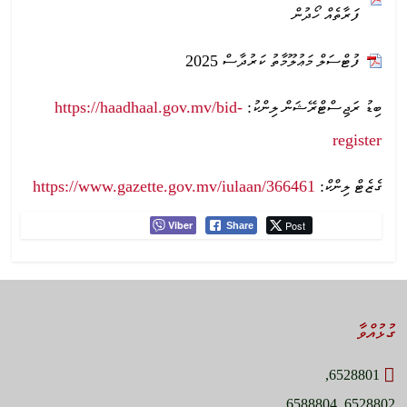
ފަރާތެއް ހޯދުން
ފުޓްސަލް މަޢުލޫމާތު ކަރުދާސް 2025
https://haadhaal.gov.mv/bid-
ބިޑު ރަޖިސްޓްރޭޝަން ލިންކު:
register
https://www.gazette.gov.mv/iulaan/366461
ގެޒެޓް ލިންކް:
Viber
Post
Share
ގުޅުއްވާ
6528801,
6528802, 6588804