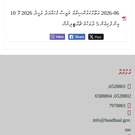
2026-06 އަތޮޅުކައުންސިލްގެ ރައީސް މުޙައްމަދު ވަޙީދު 2026 މޭ 10
އިން ފެށިގެން 5 ދުވަހުގެ ޗުއްޓީދިނުން
Viber
Post
Share
ގުޅުއްވާ
6528801,
6528802, 6588804
7978801
info@haadhaal.gov.
mv