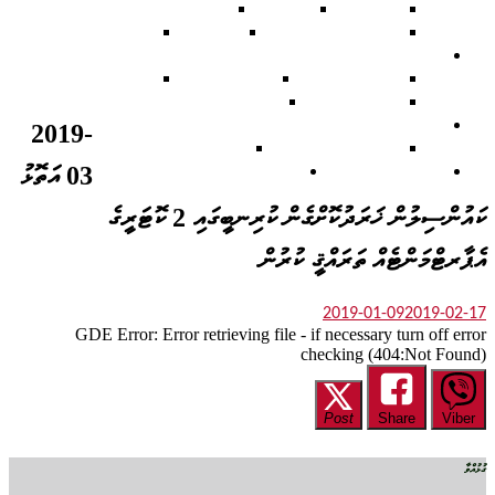
ނޫސްބަޔާން
ޤަރާރުތައް
ޤަވާޢިދުތަކާއި އުޞޫލުތައް
ޕްލޭންތަކާއި ރިޕޯރޓްތައް
މާލީ ބަޔާން
ޑައުންލޯޑްސް
ރިޕޯޓުތައް
ހަމަހުގެ ރިޕޯޓްތައް
އަހަރީ ރިޕޯޓްތައް
ތަންފީޒީ ރިޕޯޓްތައް
މާލީ ރިޕޯރޓުތައް
މޮނިޓަރިންގ ރިޕޯޜޓްތައް
މަހޯލި
2019-
އިންފޮމޭޝަން އޮފިސަރ
މަޢުލޫމާތު ޑައިރެކްޓަރީ
ސާރވިސް ޗާޓަރ
ގުޅުއްވުމަށް
03 އަތޮޅު
ކައުންސިލުން ޚަރަދުކޮށްގެން ކުރިނބީގައި 2 ކޮޓަރީގެ
އެޕާރޓްމަންޓެއް ތަރައްޤީ ކުރުން
2019-01-09
2019-02-17
GDE Error: Error retrieving file - if necessary turn off error
checking (404:Not Found)
Post
Share
Viber
ގުޅުއްވާ