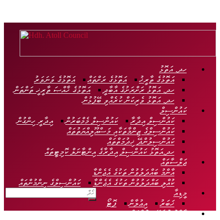
Hdh.
Atoll
Council
ހދ. އަތޮޅު
އަތޮޅުގެ ތާރީޚު
އަތޮޅުގެ ރަށްތައް
އަތޮޅުގެ ވަނަވަރު
Official
ހދ. އަތޮޅު ރަށްރަށުގެ އާބާދީ
އަތޮޅުގެ ޚާއްޞަ ތާރީޚީ ތަންތަން
Website
ހދ. އަތޮޅު ވެރިކަން ކުރެއްވި ބޭފުޅުން
ކައުންސިލް
ކައުންސިލް އިދާރާ
ކައުންސިލް މެމްބަރުން
އިދާރީ ހިންގުން
ކައުންސިލްގެ ޒިންމާތަކާއި މަސްއޫލިއްޔަތުތައް
ކައުންސިލުންދޭ ޚިދުމަތްތައް
ހދ.އަތޮޅު ކައުންސިލް އިދާރާގެ އިންޓާނަލް ކޮމިޓީތައް
ޖަލްސާތައް
އާންމު ބައްދަލުވުން ތަކުގެ އެޖެންޑާ
ކުއްލި ބައްދަލުވުން ތަކުގެ އެޖެންޑާ
ކައުންސިލްގެ ނިންމުންތައް
މީޑިއާ
ޚަބަރު
އިޢުލާން
ފޮޓޯ
އާންމު ކުރެވޭ ލިޔުންތައް