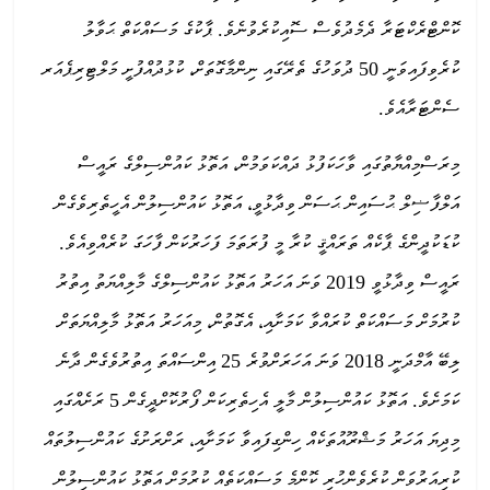
ކޮންޓްރެކްޓަރާ ދެމެދުވެސް ސޮއިކުރެވުނެވެ. ޕާކުގެ މަސައްކަތް ޙަވާލު
ކުރެވިފައިވަނީ 50 ދުވަހުގެ ތެރޭގައި ނިންމާގޮތަށް، ކުޅުދުއްފުށީ މަލްޓިރިޕެއަރ
ސެންޓަރާއެވެ.
މިރަސްމިއްޔާތުގައި ވާހަކަފުޅު ދައްކަވަމުން، އަތޮޅު ކައުންސިލްގެ ރައީސް
އަލްފާޟިލް ޙުސައިން ޙަސަން ވިދާޅުވީ، އަތޮޅު ކައުންސިލުން އެހީތެރިވެގެން
ކުޑަކުދީންގެ ޕާކެއް ތަރައްޤީ ކުރާ މީ ފުރަތަމަ ފަހަރުކަން ފާހަގަ ކުރެއްވިއެވެ.
ރައީސް ވިދާޅުވީ 2019 ވަނަ އަހަރު އަތޮޅު ކައުންސިލްގެ މާލިއްޔަތު އިތުރު
ކުރުމަށް މަސައްކަތް ކުރައްވާ ކަމަށާއި، އެގޮތުން، މިއަހަރު އަތޮޅު މާލިއްޔަތަށް
ލިބޭ އާމްދަނީ 2018 ވަނަ އަހަރަށްވުރެ 25 އިންސައްތަ އިތުރުވެގެން ދާނެ
ކަމަށެވެ. އަތޮޅު ކައުންސިލުން މާލީ އެހިތެރިކަން ފޯރުކޮށްދީގެން 5 ރަށެއްގައި
މިދިޔަ އަހަރު މަޝްރޫއުތަކެއް ހިންގިފައިވާ ކަމަށާއި، ރަށްރަށުގެ ކައުންސިލުތައް
ކުރިއަރުވަން ކުރެވެންހުރި ކޮންމެ މަސައްކަތެއް ކުރުމަށް އަތޮޅު ކައުންސިލުން