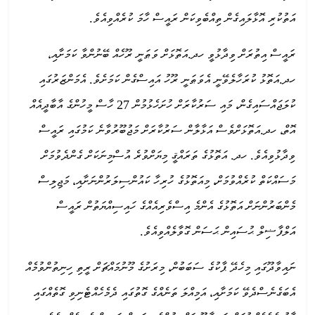
އަތުކުރި އޮޅާލައިގެން ތިއްބެވިކަން ރައީސް ހާމަ ކުރެއްވިއެވެ.
ރައީސް އިތުރަށް ވިދާޅުވީ ހދ.އަތޮޅަށް ވަޠަނީ ރޫހެއް ބޭނުންވާ ކަމަށާއި،
ހދ.އަތޮޅު ކުރަހާލެވޭނީ އެވަޠަނީ ރޫހު އައިސްގެން ކަމަށެވެ. އެމަންޒަރުގައި
ކުލަޖައްސައިގެން، މައި ސަރުކާރަށް ހުށަހެޅުމުން 27 ހާސް މީހުންގެ އާބާދީއެއް
އޮތް، ހދ.އަތޮޅަށްވެސް އަޅާލާން ސަރުކާރަށް މަޖުބޫރުވާނެ ކަމުގައި ރައީސް
ވިދާޅުވިއެވެ. ހދ. އަތޮޅުގެ ތަރައްޤީ މިޔަށްވުރެ އުސްމިނަކަށް ގެންދެވުމަށް
މަސައްކަތް ކުރެއްވުމަށް، މިއަތޮޅުގެ ހުރިހާ ކައުންސިލަރުންނަށާއި، މަޖިލިސް
މެންބަރުންނަށް އަތޮޅުގެ އެންމެ އިސްވެރިއެއްގެ ހައިސިއްޔަތުން ރައީސް
އަލްފާޟިލް ޙުސައިން ޙަސަން ގޮވާލެއްވިއެވެ.
ނައިވާދޫގައި މިހެދޭ ޕާކުގެ ސަބަބުން، މިރަށުގެ މޫނުމައްޗަށް ރީތި ހިނިތުންވުމެއް
އެބަގެނެސްދެވޭ ކަމަށާއި، އަމިއްލަ ތަނެއްގެ ގޮތުގައި ދެމެހެއްޓެނިވި ގޮތެއްގައި