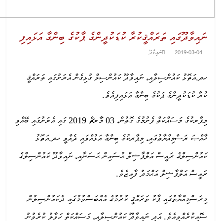
ނައިވާދޫގައި ތަރައްޤީކުރާ ކުޑަކުދީންގެ ޕާކުގެ ބިންގާ އަޅައިފި
2019-03-04
ނައިވާދޫ
ހދ.އަތޮޅު ކައުންސިލާއި، ނައިވާދޫ ކައުންސިލް ގުޅިގެން އެރަށުގައި ތަރައްޤީ
ކުރާ ކުޑަކުދީންގެ ޕަކުގެ ބިންގާ އަޅައިފިއެވެ.
މިޕާރކުގެ މަސައްކަތް ފެށުމުގެ ގޮތުން، 03 މަާރޗް 2019 ގައި އެރަށުގައި ބޭއްވި
ޚާއްޞަ ރަސްމިއްޔާތުގައި، މިޕާރކުގެ ބިންގާ އަޅުއްވައި ދެއްވީ ހދ.އަތޮޅު
ކައުންސިލްގެ ރައީސް އަލްފާޟިލް ޙުސައިން ޙަސަނާއި، ނައިވާދޫ ކައުންސިލްގެ
ރައީސް އަލްފާޟިލް އަޙްމަދު ފާއިޒެވެ.
މިރަސްމިއްޔާތުގައި ޕާކު ތަރައްޤީ ކުރުމުގެ އެއްބަސްވުމުގައި ދެކައުންސިލުން
ސޮއިކުރެއްވިއެވެ. އަދި ނައިވާދޫ ކައުންސިލާއި، މަސައްކަތް ހަވާލު ކުރެވުނު