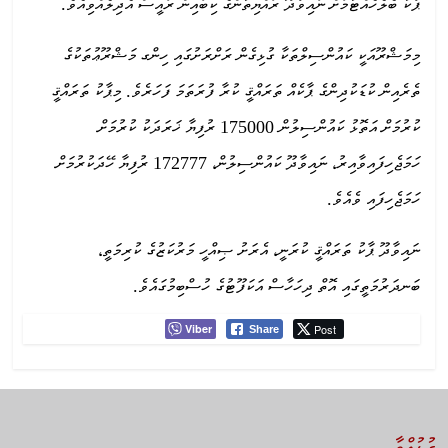
ޕާކު ބެލެހެއްޓުމަށް ނައިވާދޫ ރައްޔިތުންގެ ކިބައިން ރައީސް އެދިލެއްވިއެވެ.
މިމަޝްރޫއަކީ ކައުންސިލްތަކާ ގުޅިގެން ރަށްރަށުގައި ހިންގ މަޝްރޫޢުތަކުގެ
ތެރެއިން ކުޑަކުދިންގެ ޕާކެއް ތަރައްޤީ ކުރާ ފުރަތަމަ ފަހަރެވެ. މިޕާކު ތަރައްޤީ
ކުރުމަށް އަތޮޅު ކައުންސިލުން 175000 ރުފިޔާ ޚަރަދަކު ކުރުމަށް
ހަމަޖެހިފައިވާއިރު، ނައިވާދޫ ކައުންސިލުން، 172777 ރުފިޔާ ހޭދަކުރުމަށް
ހަމަޖެހިފައި ވެއެވެ.
ނައިވާދޫ ޕާކު ތަރައްޤީ ކުރަނީ، އެރަށު ޞިއްހީ މަރުކަޒުގެ ކުރިމަތީ،
ބަނދަރުމަތީގައި އޮތް ދިހަހާސް އަކަފޫޓުގެ ހުސްބިމުގައެވެ.
Viber
Post
Share
ގުޅުއްވާ