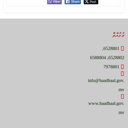
Viber
Post
Share
ގުޅުއްވާ
6528801,
6528802, 6588804
7978801
info@haadhaal.gov.
mv
www.haadhaal.gov.
mv