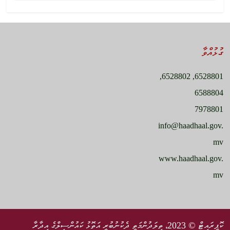
ގުޅުއްވާ
6528801, 6528802,
6588804
7978801
info@haadhaal.gov.
mv
www.haadhaal.gov.
mv
ކޮޕީރައިޓް © 2023، ތިލަދުންމަތީ ދެކުނުބުރީ އަތޮޅު ކައުންސިލްގެ އިދާރާ