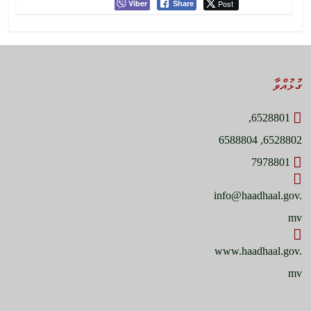
Viber
Post
Share
ގުޅުއްވާ
6528801,
6528802, 6588804
7978801
info@haadhaal.gov.
mv
www.haadhaal.gov.
mv