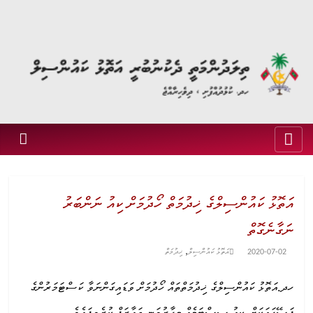
އަތޮޅު ކައުންސިލްގެ ޚިދުމަތް ހޯދުމަށް ކިއު ނަންބަރު
ނަގާނެގޮތް
,
2020-07-02
އަތޮޅު ކައުންސިލް
ޚިދުމަތް
ހދ.އަތޮޅު ކައުންސިލްގެ ޚިދުމަތްތައް ހޯދުމަށް ވަޑައިގަންނަވާ ކަސްޓަމަރުންގެ
ފަސޭހައަކަށް، ކިއު ސިސްޓަމެއް މިހާރުވަނީ ތަޢާރަފް ކުރެވިފައެވެ.