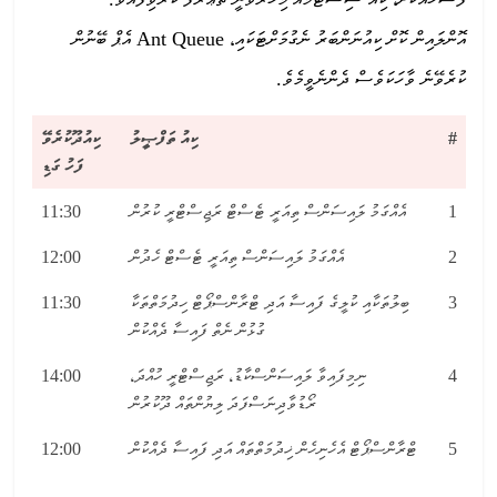
އޮންލައިން ކޮށް ކިއުނަންބަރު ނެގުމަށްޓަކައި، Ant Queue އެޕް ބޭނުން
ކުރެވޭނެ ވާހަކަވެސް ދެންނެވީމެވެ.
#
ކިއު ތަފްޞީލު
ކިއުދޫކުރެވޭ
ފަހު ގަޑި
1
އެއްގަމު ލައިސަންސް ތިއަރީ ޓެސްޓް ރަޖިސްޓްރީ ކުރުން
11:30
2
އެއްގަމު ލައިސަންސް ތިއަރީ ޓެސްޓް ހެދުން
12:00
3
ބިލުތަކާއި ކުލީގެ ފައިސާ އަދި ޓްރާންސްޕޯޓް ހިދުމަތްތަކާ
11:30
ގުޅުން ނެތް ފައިސާ ދެއްކުން
4
ނިމިފައިވާ ލައިސަންސްކާޑު، ރަޖިސްޓްރީ ހުއްދަ،
14:00
ރޯޑުވާދިނަސްފަދަ ލިޔުންތައް ދޫކުރުން
5
ޓްރާންސްޕޯޓް އެހެނިހެން ޚިދުމަތްތައް އަދި ފައިސާ ދެއްކުން
12:00