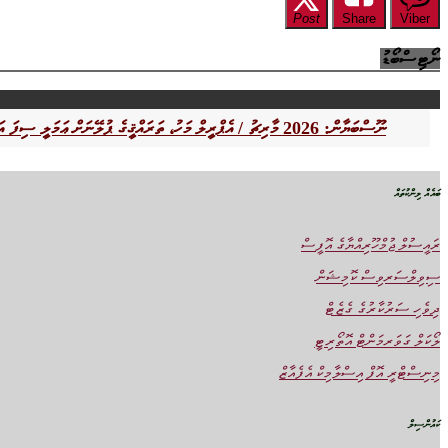
Post
Share
Viber
ނޯޓިސްބޯޑު
ނޫސްބަޔާން: 2026 މާރިޗު / އެޕްރީލް މަހު، ތަރައްޤީގެ ޕުލޭނަށް ޢަމަލީ ސިފަ އަންނަމުންދާ ގޮތުގެ މަޢުލޫމާތު އާންމުކޮށްފައިވާ ކައުންސިލްތައް
ބައެއް ލިންކުތައް
ރައީސުލް ޖުމްހޫރިއްޔާގެ އޮފީސް
ސިވިލްސަރވިސް ކޮމިޝަން
ދިވެހި ސަރުކާރުގެ ގެޒެޓް
ލޯކަލް ގަވަރމަންޓް އޮތޯރިޓީ
މިނިސްޓްރީ އޮފް އިސްލާމިކް އެފެއާޒް
ކައުންސިލް