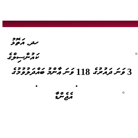
ހދ. އަތޮޅު
 ވެރިކަން ކުރެއްވި ބޭފުޅުން
ހދ.އަތޮޅު ކައުންސިލް އިދާރާގެ އިންޓާނަލް ކޮމިޓީތައް
ކައުންސިލްގެ
3 ވަނަ ދައުރުގެ 118 ވަނަ ޢާންމު ބައްދަލުވުމުގެ
ސާރވިސް ޗާޓަރ
ގުޅުއްވުމަށް
އޮފިސަރ
މަޢުލޫމާތު ޑައިރެކްޓަރީ
އެޖެންޑާ