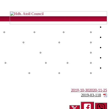
Hdh.
Atoll
ހދ. އަތޮޅު
Council
އަތޮޅުގެ ތާރީޚު
އަތޮޅުގެ ރަށްތައް
އަތޮޅުގެ ވަނަވަރު
ކައުންސިލް
Official
ކައުންސިލް އިދާރާ
ކައުންސިލް މެމްބަރުން
އިދާރީ ހިންގު
ޖަލްސާތައް
Website
އާންމު ބައްދަލުވުން ތަކުގެ އެޖެންޑާ
ކުއްލި ބައްދަލުވުން ތަކުގެ އެ
އާންމު ކުރެވޭ ލިޔުންތައް
ނޫސްބަޔާން
ޤަރާރުތައް
ޤަވާޢިދުތަކާއި އުޞޫލުތައް
ރިޕޯޓުތައް
ހަމަހުގެ ރިޕޯޓްތައް
އަހަރީ ރިޕޯޓްތައް
ތަންފީޒީ ރިޕޯޓްތައ
2019-10-30
2020-11-25
2019-03-118