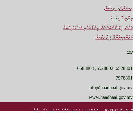
މިޝަން އަދި ވިޝަން
އިދާރީ އޮނިގަނޑު
ކައުންސިލް މެންބަރުންގެ ޒިންމާތަކާއި މަސްއޫލިއްޔަތު
ކައުންސިލުންދޭ ޚިދުމަތްތައް
ގުޅުއްވާ
6528801, 6528802, 6588804
7978801
info@haadhaal.gov.mv
www.haadhaal.gov.mv
ކޮޕީރައިޓް © 2023، ތިލަދުންމަތީ ދެކުނުބުރީ އަތޮޅު ކައުންސިލްގެ އިދާރާ