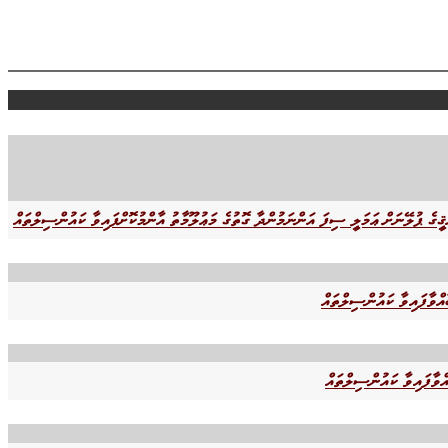
އްވާފައިވާ ކައުންސިލްތައް