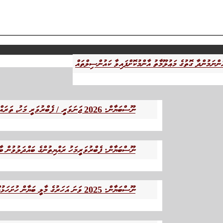
ނޫސްބަޔާން: 2026 ޖަނަވަރީ / ފެބްރުވަރީ މަހު، ތަރައްޤީގެ ޕުލޭނަށް ޢަމަލީ ސިފަ އަންނަމުންދާ ގޮތުގެ މަޢުލޫމާތު އާންމުކޮށްފައިވާ ކައުންސިލްތައް
ނޫސްބަޔާން: ފެބްރުވަރީމަހު ރައްޔިތުންގެ ބައްދަލުވުން ބާ
ނޫސްބަޔާން: 2025 ވަނަ އަހަރުގެ މާލީ ބަޔާން ހުށަހަޅުއްވާފައިވާ ކައުންސިލްތައް