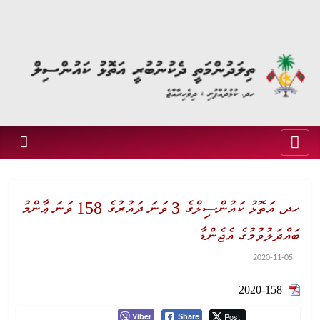
ހދ. އަތޮޅު ކައުންސިލްގެ 3 ވަނަ ދައުރުގެ 158 ވަނަ ޢާންމު
ބައްދަލުވުމުގެ އެޖެންޑާ
2020-11-05
2020-158
Viber
Post
Share