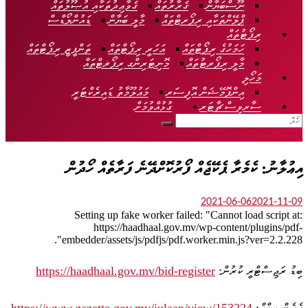
ނޫސްބަޔާން
ޤަރާރުތައް
ޤަވާޢިދުތަކާއި އުޞޫލުތައް
ޕްލޭންތަކާއި ރިޕޯރޓްތައް
މާލީ ބަޔާން
ޑައުންލޯޑްސް
ރިޕޯޓުތައް
ހަމަހުގެ ރިޕޯޓްތައް
އަހަރީ ރިޕޯޓްތައް
ތަންފީޒީ ރިޕޯޓްތައް
މާލީ ރިޕޯރޓުތައް
މޮނިޓަރިންގ ރިޕޯޜޓްތައް
މަހޯލި
އިންފޮމޭޝަން އޮފިސަރ
މަޢުލޫމާތު ޑައިރެކްޓަރީ
ސާރވިސް ޗާޓަރ
ގުޅުއްވުމަށް
އިޢުލާނު: ކެމެރާ ޕެކޭޖެއް ފޯރުކޮށްދޭނެ ފަރާތެއް ހޯދުން
2021-06-06
2021-11-09
Setting up fake worker failed: "Cannot load script at:
https://haadhaal.gov.mv/wp-content/plugins/pdf-
embedder/assets/js/pdfjs/pdf.worker.min.js?ver=2.2.228".
ބިޑު ރަޖިސްޓްރީ ކުރުން:
https://haadhaal.gov.mv/bid-register
ގެޒެޓް ލިންކް:
https://www.gazette.gov.mv/iulaan/view/153224