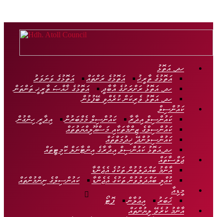
Hdh.
Atoll
Council
ހދ. އަތޮޅު
އަތޮޅުގެ ތާރީޚު
އަތޮޅުގެ ރަށްތައް
އަތޮޅުގެ ވަނަވަރު
Official
ހދ. އަތޮޅު ރަށްރަށުގެ އާބާދީ
އަތޮޅުގެ ޚާއްޞަ ތާރީޚީ ތަންތަން
Website
ހދ. އަތޮޅު ވެރިކަން ކުރެއްވި ބޭފުޅުން
ކައުންސިލް
ކައުންސިލް އިދާރާ
ކައުންސިލް މެމްބަރުން
އިދާރީ ހިންގުން
ކައުންސިލްގެ ޒިންމާތަކާއި މަސްއޫލިއްޔަތުތައް
ކައުންސިލުންދޭ ޚިދުމަތްތައް
ހދ.އަތޮޅު ކައުންސިލް އިދާރާގެ އިންޓާނަލް ކޮމިޓީތައް
ޖަލްސާތައް
އާންމު ބައްދަލުވުން ތަކުގެ އެޖެންޑާ
ކުއްލި ބައްދަލުވުން ތަކުގެ އެޖެންޑާ
ކައުންސިލްގެ ނިންމުންތައް
މީޑިއާ
ޚަބަރު
އިޢުލާން
ފޮޓޯ
އާންމު ކުރެވޭ ލިޔުންތައް