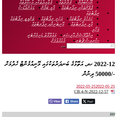
ނޫސްބަޔާން
ޤަރާރުތައް
ޤަވާޢިދުތަކާއި އުޞޫލުތައް
ޕްލޭންތަކާއި ރިޕޯރޓްތައް
މާލީ ބަޔާން
ޑައުންލޯޑްސް
ރިޕޯޓުތައް
ހަމަހުގެ ރިޕޯޓްތައް
އަހަރީ ރިޕޯޓްތައް
ތަންފީޒީ ރިޕޯޓްތައް
މާލީ ރިޕޯރޓުތައް
މޮނިޓަރިންގ ރިޕޯޜޓްތައް
މަހޯލި
އިންފޮމޭޝަން އޮފިސަރ
މަޢުލޫމާތު ޑައިރެކްޓަރީ
ސާރވިސް ޗާޓަރ
ގުޅުއްވުމަށް
2022-12 ހދ. އަތޮޅުގެ ބަނދަރުތަކުގައި މޮނިއުމެންޓް ހެދުމަށް
-/50000 ދިނުން
2022-05-25
2022-05-25
CB-4-N-2022-12-57
Viber
Post
Share
ގުޅުއްވާ