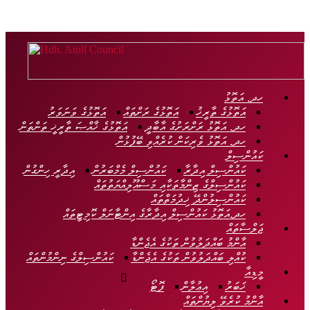
Hdh.
Atoll
Council
ހދ. އަތޮޅު
އަތޮޅުގެ ތާރީޚު
އަތޮޅުގެ ރަށްތައް
އަތޮޅުގެ ވަނަވަރު
Official
ހދ. އަތޮޅު ރަށްރަށުގެ އާބާދީ
އަތޮޅުގެ ޚާއްޞަ ތާރީޚީ ތަންތަން
Website
ހދ. އަތޮޅު ވެރިކަން ކުރެއްވި ބޭފުޅުން
ކައުންސިލް
ކައުންސިލް އިދާރާ
ކައުންސިލް މެމްބަރުން
އިދާރީ ހިންގުން
ކައުންސިލްގެ ޒިންމާތަކާއި މަސްއޫލިއްޔަތުތައް
ކައުންސިލުންދޭ ޚިދުމަތްތައް
ހދ.އަތޮޅު ކައުންސިލް އިދާރާގެ އިންޓާނަލް ކޮމިޓީތައް
ޖަލްސާތައް
އާންމު ބައްދަލުވުން ތަކުގެ އެޖެންޑާ
ކުއްލި ބައްދަލުވުން ތަކުގެ އެޖެންޑާ
ކައުންސިލްގެ ނިންމުންތައް
މީޑިއާ
ޚަބަރު
އިޢުލާން
ފޮޓޯ
އާންމު ކުރެވޭ ލިޔުންތައް