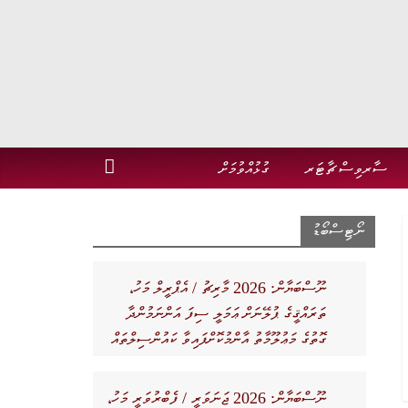
ސާރވިސް ޗާޓަރ
ގުޅުއްވުމަށް
ނޯޓިސްބޯޑު
ނޫސްބަޔާން: 2026 މާރިޗު / އެޕްރީލް މަހު،
ތަރައްޤީގެ ޕުލޭނަށް ޢަމަލީ ސިފަ އަންނަމުންދާ
ގޮތުގެ މަޢުލޫމާތު އާންމުކޮށްފައިވާ ކައުންސިލްތައް
ނޫސްބަޔާން: 2026 ޖަނަވަރީ / ފެބްރުވަރީ މަހު،