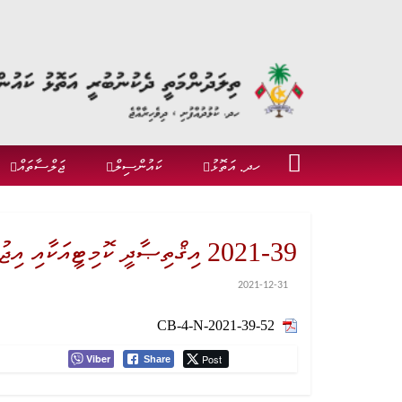
ހދ. އަތޮޅު
ކައުންސިލް
ޖަލްސާތައް
2021-39 އިޤްތިޞާދީ ކޮމިޓީއަކާއި އިޖުތިމާޢީ ކޮމިޓީއެއް އުފެއްދުމާބެހޭ އުޞޫލެއް ހެދުން
2021-12-31
CB-4-N-2021-39-52
Viber
Post
Share