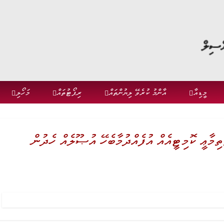
މީޑިއާ
އާންމު ކުރެވޭ ލިޔުންތައް
ރިޕޯޓުތައް
މަހޯލި