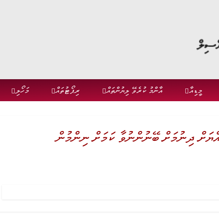
މީޑިއާ
އާންމު ކުރެވޭ ލިޔުންތައް
ރިޕޯޓުތައް
މަހޯލި