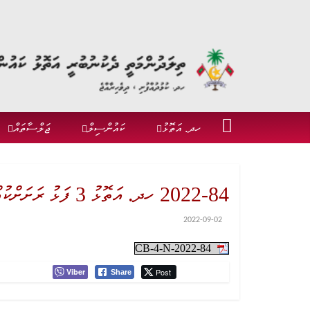
ހދ. އަތޮޅު
ކައުންސިލް
ޖަލްސާތައް
2022-84 ހދ. އަތޮޅު 3 ފަޅު ރަށަށްކުއްޔަށް ދިނުމަށް ބޭނުންނުވާ ކަމަށް ނިންމުން
2022-09-02
CB-4-N-2022-84
Viber
Post
Share