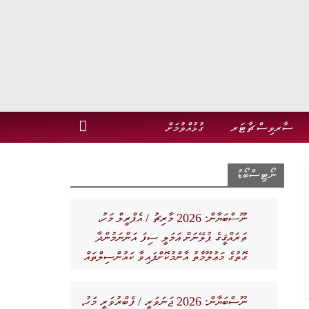
ސާރވިސް ޗާޓަރ
ގުޅުއްވުމަށް
ނޯޓިސްބޯޑު
ނޫސްބަޔާން: 2026 މާރިޗު / އެޕްރީލް މަހު،
ތަރައްޤީގެ ޕުލޭނަށް ޢަމަލީ ސިފަ އަންނަމުންދާ
ގޮތުގެ މަޢުލޫމާތު އާންމުކޮށްފައިވާ ކައުންސިލްތައް
ނޫސްބަޔާން: 2026 ޖަނަވަރީ / ފެބްރުވަރީ މަހު،