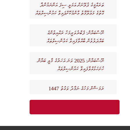
ތަރައްޤީގެ ޕުލޭނަށް ޢަމަލީ ސިފަ އަންނަމުންދާ
ގޮތުގެ މަޢުލޫމާތު އާންމުކޮށްފައިވާ ކައުންސިލްތައް
ނޫސްބަޔާން: ފެބްރުވަރީމަހު ރައްޔިތުންގެ
ބައްދަލުވުން ބާއްވާފައިވާ ކައުންސިލްތައް
ނޫސްބަޔާން: 2025 ވަނަ އަހަރުގެ މާލީ ބަޔާން
ހުށަހަޅުއްވާފައިވާ ކައުންސިލްތައް
ރަމަޟާން މަހުގެ ނަމާދު ވަގުތު 1447