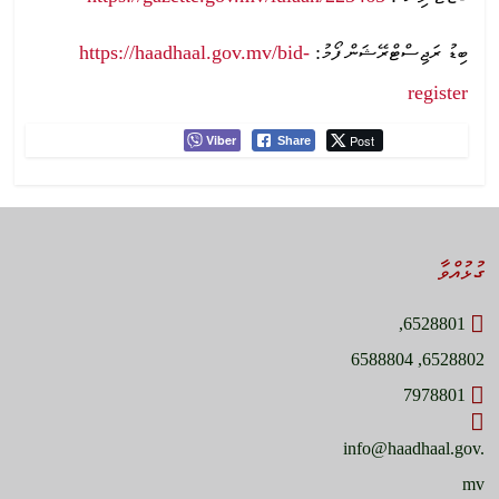
https://haadhaal.gov.mv/bid-
ބިޑު ރަޖިސްޓްރޭޝަން ފޯމު:
register
Viber
Post
Share
ގުޅުއްވާ
6528801,
6528802, 6588804
7978801
info@haadhaal.gov.
mv