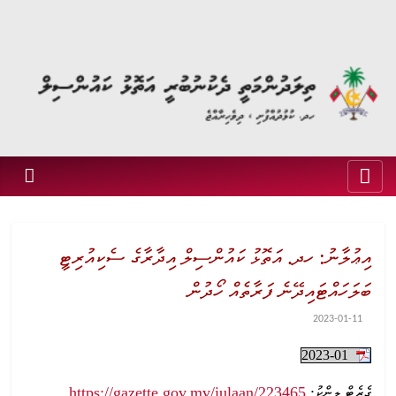
އިޢުލާނު: ހދ. އަތޮޅު ކައުންސިލް އިދާރާގެ ސެކިއުރިޓީ
ބަލަހައްޓައިދޭނެ ފަރާތެއް ހޯދުން
2023-01-11
2023-01
https://gazette.gov.mv/iulaan/223465
ގެޒެޓް ލިންކު: