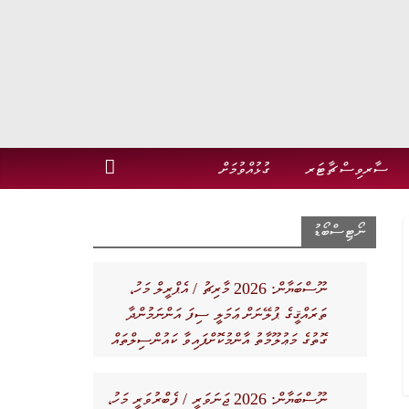
ސާރވިސް ޗާޓަރ
ގުޅުއްވުމަށް
ނޯޓިސްބޯޑު
ނޫސްބަޔާން: 2026 މާރިޗު / އެޕްރީލް މަހު،
ތަރައްޤީގެ ޕުލޭނަށް ޢަމަލީ ސިފަ އަންނަމުންދާ
ގޮތުގެ މަޢުލޫމާތު އާންމުކޮށްފައިވާ ކައުންސިލްތައް
ނޫސްބަޔާން: 2026 ޖަނަވަރީ / ފެބްރުވަރީ މަހު،