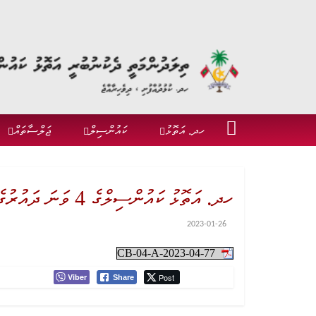
ހދ. އަތޮޅު
ކައުންސިލް
ޖަލްސާތައް
ހދ. އަތޮޅު ކައުންސިލްގެ 4 ވަނަ ދައުރުގެ 77 ވަނަ އާންމު ބައްދަލުވުމުގެ އެޖެންޑާ
2023-01-26
CB-04-A-2023-04-77
Viber
Post
Share