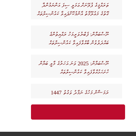
ތަރައްޤީގެ ޕުލޭނަށް ޢަމަލީ ސިފަ އަންނަމުންދާ
ގޮތުގެ މަޢުލޫމާތު އާންމުކޮށްފައިވާ ކައުންސިލްތައް
ނޫސްބަޔާން: ފެބްރުވަރީމަހު ރައްޔިތުންގެ
ބައްދަލުވުން ބާއްވާފައިވާ ކައުންސިލްތައް
ނޫސްބަޔާން: 2025 ވަނަ އަހަރުގެ މާލީ ބަޔާން
ހުށަހަޅުއްވާފައިވާ ކައުންސިލްތައް
ރަމަޟާން މަހުގެ ނަމާދު ވަގުތު 1447