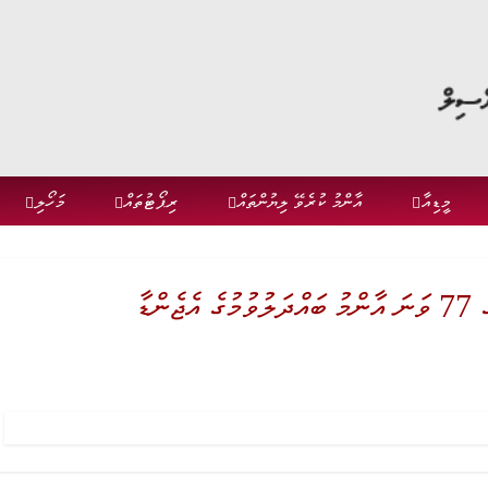
މީޑިއާ
އާންމު ކުރެވޭ ލިޔުންތައް
ރިޕޯޓުތައް
މަހޯލި