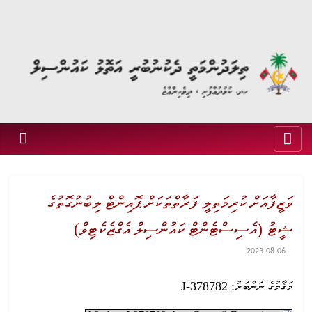
ވަޒީފާއަށް ކުރިމަތިލީ ފަރާތްތަކަށް ޕޮއިންޓް ލިބުނުގޮތުގެ
ޝީޓު (އެސިސްޓެންޓް ކައުންސިލް އެގްޒެކެޓިވް)
2023-08-06
މަޤާމުގެ ނަންބަރު: J-378782