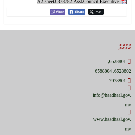
A2-sheetJ-378782-Asst.Council-Executive
Viber
Post
Share
ގުޅުއްވާ
6528801,
6528802, 6588804
7978801
info@haadhaal.gov.
mv
www.haadhaal.gov.
mv