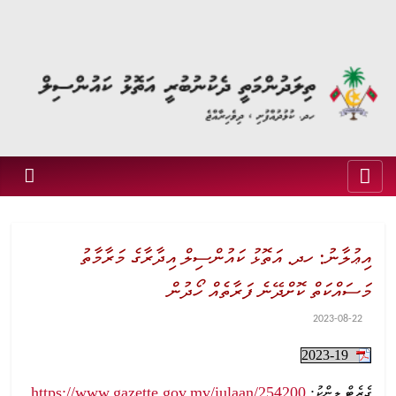
އިޢުލާނު: ހދ. އަތޮޅު ކައުންސިލް އިދާރާގެ މަރާމާތު
މަސައްކަތް ކޮށްދޭނެ ފަރާތެއް ހޯދުން
2023-08-22
2023-19
https://www.gazette.gov.mv/iulaan/254200
ގެޒެޓް ލިންކު: