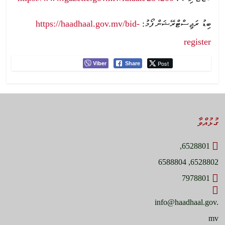
https://haadhaal.gov.mv/bid-
ބިޑު ރަޖިސްޓްރޭޝަން ފޯމު:
register
Viber
Post
Share
ގުޅުއްވާ
6528801,
6528802, 6588804
7978801
info@haadhaal.gov.
mv