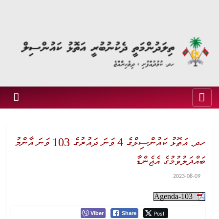
ހދ. އަތޮޅު ކައުންސިލްގެ 4 ވަނަ ދައުރުގެ 103 ވަނަ އާންމު
ބައްދަލުވުމުގެ އެޖެންޑާ
2023-08-09
Agenda-103
Viber
Post
Share