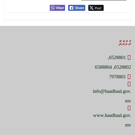
Viber
Post
Share
ގުޅުއްވާ
6528801,
6528802, 6588804
7978801
info@haadhaal.gov.
mv
www.haadhaal.gov.
mv