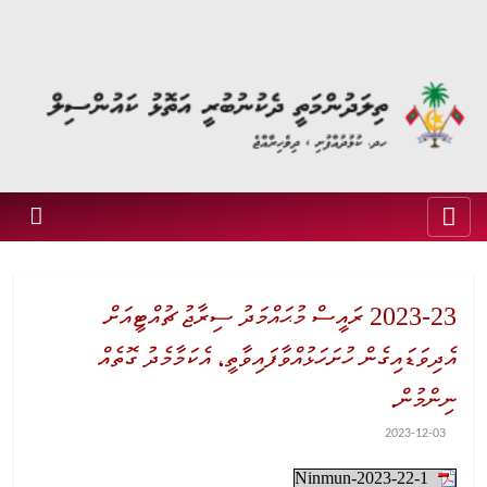
2023-23 ރައީސް މުޙައްމަދު ސިރާޖު ޗުއްޓީއަށް
އެދިވަޑައިގެން ހުށަހަޅުއްވާފައިވާތީ، އެކަމާމެދު ގޮތެއް
ނިންމުން.
2023-12-03
Ninmun-2023-22-1