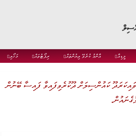
މީޑިއާ
އާންމު ކުރެވޭ ލިޔުންތައް
ރިޕޯޓުތައް
މަހޯލި
ގައި ވައިކަރަދޫ ކައުންސިލަށް ދޫކުރެވިފައިވާ ފައިސާ ބޭނުން
ުގެނައުން.