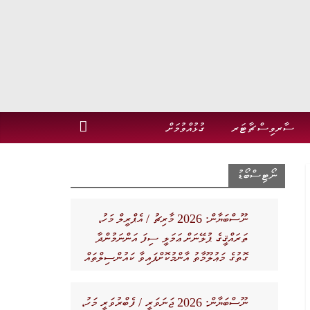
ސާރވިސް ޗާޓަރ
ގުޅުއްވުމަށް
ނޯޓިސްބޯޑު
ނޫސްބަޔާން: 2026 މާރިޗު / އެޕްރީލް މަހު،
ތަރައްޤީގެ ޕުލޭނަށް ޢަމަލީ ސިފަ އަންނަމުންދާ
ގޮތުގެ މަޢުލޫމާތު އާންމުކޮށްފައިވާ ކައުންސިލްތައް
ނޫސްބަޔާން: 2026 ޖަނަވަރީ / ފެބްރުވަރީ މަހު،