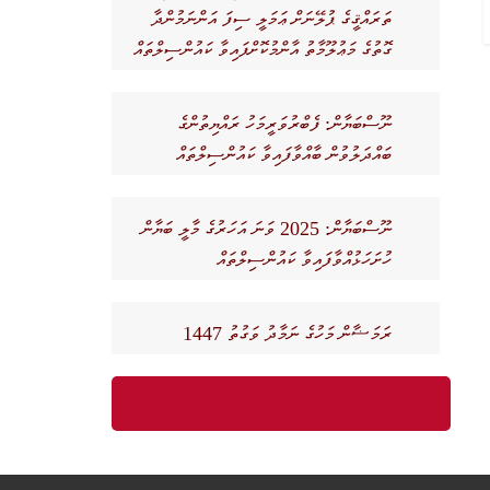
ތަރައްޤީގެ ޕުލޭނަށް ޢަމަލީ ސިފަ އަންނަމުންދާ
ގޮތުގެ މަޢުލޫމާތު އާންމުކޮށްފައިވާ ކައުންސިލްތައް
ނޫސްބަޔާން: ފެބްރުވަރީމަހު ރައްޔިތުންގެ
ބައްދަލުވުން ބާއްވާފައިވާ ކައުންސިލްތައް
ނޫސްބަޔާން: 2025 ވަނަ އަހަރުގެ މާލީ ބަޔާން
ހުށަހަޅުއްވާފައިވާ ކައުންސިލްތައް
ރަމަޟާން މަހުގެ ނަމާދު ވަގުތު 1447