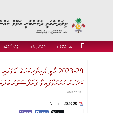
ހދ. އަތޮޅު
ކައުންސިލް
ޖަލްސާތައް
2023-29 މާލީ އެހީތެރިކަމުގެ ގޮތު
ކުރުމަށް ހުށަހަޅާފައިވާ ޕްރޮޕޯސަލަށް ބަދަލ
2023-12-03
Ninmun-2023-29
Viber