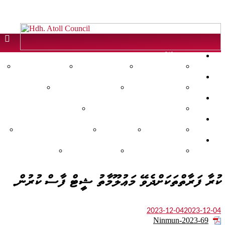
Hdh.
Atoll
ހދ. އަތޮޅު
Council
އަތޮޅުގެ ތާރީޚު
އަތޮޅުގެ ރަށްތައް
އަތޮޅުގެ ވަނަވަރު
ކައުންސިލް
Official
ކައުންސިލް އިދާރާ
ކައުންސިލް މެމްބަރުން
އިދާރީ ހިންގު
ޖަލްސާތައް
Website
އާންމު ބައްދަލުވުން ތަކުގެ އެޖެންޑާ
ކުއްލި ބައްދަލުވުން ތަކުގެ އެ
އާންމު ކުރެވޭ ލިޔުންތައް
ނޫސްބަޔާން
ޤަރާރުތައް
ޤަވާޢިދުތަކާއި އުޞޫލުތައް
ރިޕޯޓުތައް
ހަމަހުގެ ރިޕޯޓްތައް
އަހަރީ ރިޕޯޓްތައް
ތަންފީޒީ ރިޕޯޓްތައ
ކުރާ ފަރާތްތަކަށްދެވޭ މަޢުލޫމާތު ޝީޓް ފާސް ކުރުން.
2023-12-04
2023-12-04
Ninmun-2023-69