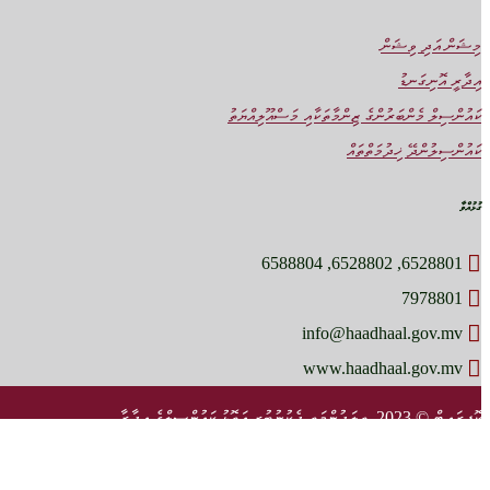
މިޝަން އަދި ވިޝަން
އިދާރީ އޮނިގަނޑު
ކައުންސިލް މެންބަރުންގެ ޒިންމާތަކާއި މަސްއޫލިއްޔަތު
ކައުންސިލުންދޭ ޚިދުމަތްތައް
ގުޅުއްވާ
6528801, 6528802, 6588804
7978801
info@haadhaal.gov.mv
www.haadhaal.gov.mv
ކޮޕީރައިޓް © 2023، ތިލަދުންމަތީ ދެކުނުބުރީ އަތޮޅު ކައުންސިލްގެ އިދާރާ