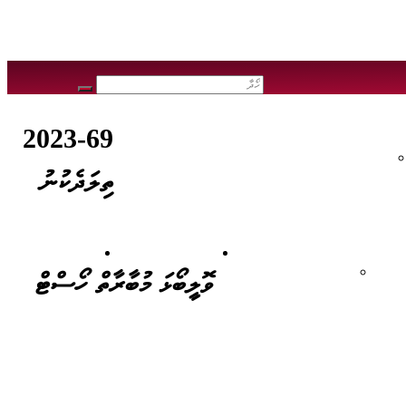
 ވެރިކަން ކުރެއްވި ބޭފުޅުން
2023-69
ހދ.އަތޮޅު ކައުންސިލް އިދާރާގެ އިންޓާނަލް ކޮމިޓީތައް
ތިލަދެކުނު
ސާރވިސް ޗާޓަރ
ގުޅުއްވުމަށް
އޮފިސަރ
މަޢުލޫމާތު ޑައިރެކްޓަރީ
ވޮލީބޯޅަ މުބާރާތް ހޯސްޓް