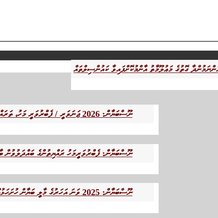
ނޫސްބަޔާން: 2026 ޖަނަވަރީ / ފެބްރުވަރީ މަހު، ތަރައްޤީގެ ޕުލޭނަށް ޢަމަލީ ސިފަ އަންނަމުންދާ ގޮތުގެ މަޢުލޫމާތު އާންމުކޮށްފައިވާ ކައުންސިލްތައް
ނޫސްބަޔާން: ފެބްރުވަރީމަހު ރައްޔިތުންގެ ބައްދަލުވުން ބާ
ނޫސްބަޔާން: 2025 ވަނަ އަހަރުގެ މާލީ ބަޔާން ހުށަހަޅުއްވާފައިވާ ކައުންސިލްތައް