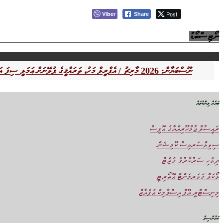
Viber
Post
Share
ނޯޓިސްބޯޑު
ނޫސްބަޔާން: 2026 މާރިޗު / އެޕްރީލް މަހު، ތަރައްޤީގެ ޕުލޭނަށް ޢަމަލީ ސިފަ އަންނަމުންދާ ގޮތުގެ މަޢުލޫމާތު އާންމުކޮށްފައިވާ ކައުންސިލްތައް
ބައެއް ލިންކުތައް
ރައީސުލް ޖުމްހޫރިއްޔާގެ އޮފީސް
ސިވިލްސަރވިސް ކޮމިޝަން
ދިވެހި ސަރުކާރުގެ ގެޒެޓް
ލޯކަލް ގަވަރމަންޓް އޮތޯރިޓީ
މިނިސްޓްރީ އޮފް އިސްލާމިކް އެފެއާޒް
ކައުންސިލް