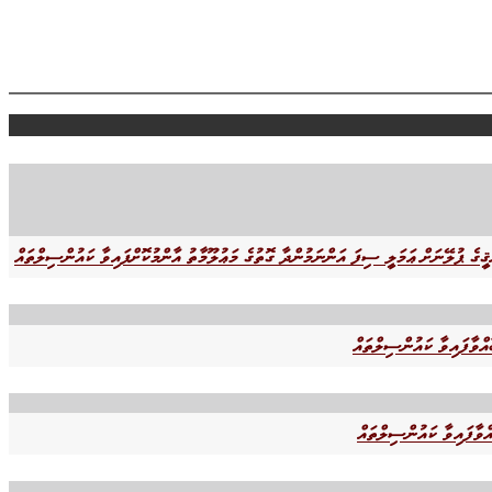
އްވާފައިވާ ކައުންސިލްތައް