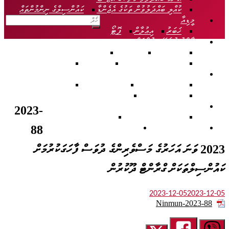
ކުއްލި ބައްދަލުވުން ތަކުގެ އެޖެންޑާ
ކައުންސިލްގެ ނިންމުންތައް
މީޑިއާ
ޚަބަރު
އިޢުލާން
ފޮޓޯ
އާންމު ކުރެވޭ ލިޔުންތައް
ނޫސްބަޔާން
ޤަރާރުތައް
ޤަވާޢިދުތަކާއި އުޞޫލުތައް
ޕްލޭންތަކާއި ރިޕޯރޓްތައް
މާލީ ބަޔާން
ޑައުންލޯޑްސް
ރިޕޯޓުތައް
ހަމަހުގެ ރިޕޯޓްތައް
އަހަރީ ރިޕޯޓްތައް
ތަންފީޒީ ރިޕޯޓްތައް
މާލީ ރިޕޯރޓުތައް
މޮނިޓަރިންގ ރިޕޯޜޓްތައް
މަހޯލި
2023-
އިންފޮމޭޝަން އޮފިސަރ
މަޢުލޫމާތު ޑައިރެކްޓަރީ
ސާރވިސް ޗާޓަރ
ގުޅުއްވުމަށް
88
2023 ވަނަ އަހަރުގެ މަސްވެރިންގެ ދުވަސް ފާހަގަކުރުމަށް
ކައުންސިލްތަކަށް ގްރާންޓް ދޫކުރުން
2023-12-05
2023-12-05
Ninmun-2023-88