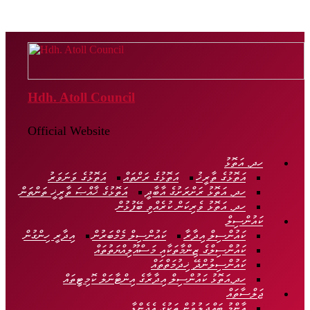
Hdh. Atoll Council
Official Website
ހދ. އަތޮޅު
އަތޮޅުގެ ތާރީޚު
އަތޮޅުގެ ރަށްތައް
އަތޮޅުގެ ވަނަވަރު
ހދ. އަތޮޅު ރަށްރަށުގެ އާބާދީ
އަތޮޅުގެ ޚާއްޞަ ތާރީޚީ ތަންތަން
ހދ. އަތޮޅު ވެރިކަން ކުރެއްވި ބޭފުޅުން
ކައުންސިލް
ކައުންސިލް އިދާރާ
ކައުންސިލް މެމްބަރުން
އިދާރީ ހިންގުން
ކައުންސިލްގެ ޒިންމާތަކާއި މަސްއޫލިއްޔަތުތައް
ކައުންސިލުންދޭ ޚިދުމަތްތައް
ހދ.އަތޮޅު ކައުންސިލް އިދާރާގެ އިންޓާނަލް ކޮމިޓީތައް
ޖަލްސާތައް
އާންމު ބައްދަލުވުން ތަކުގެ އެޖެންޑާ