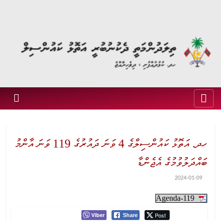
ހދ. އަތޮޅު ކައުންސިލްގެ 4 ވަނަ ދައުރުގެ 119 ވަނަ އާންމު
ބައްދަލުވުމުގެ އެޖެންޑާ
2024-01-09
Agenda-119
Viber
Post
Share