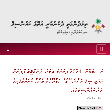
ނޫސްބަޔާން: 2024 ފުރަތަމަ ދެމަހު، ތަރައްޤީގެ ޕްލޭނަށް
ޢަމަލީ ސިފަ އަންނަ ގޮތުގެ މަޢުލޫމާތު ޢާންމު ކުރައްވާފައިވާ
ރަށު ކައުންސިލްތައް
2024-03-31
PR-2024-09