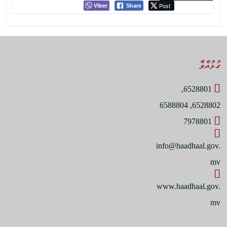
Viber
Post
Share
ގުޅުއްވާ
6528801,
6528802, 6588804
7978801
info@haadhaal.gov.
mv
www.haadhaal.gov.
mv