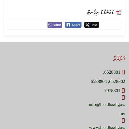
ޑައުންލޯޑު ރިޕޯރޓް
Viber
Post
Share
ގުޅުއްވާ
6528801,
6528802, 6588804
7978801
info@haadhaal.gov.
mv
www.haadhaal.gov.