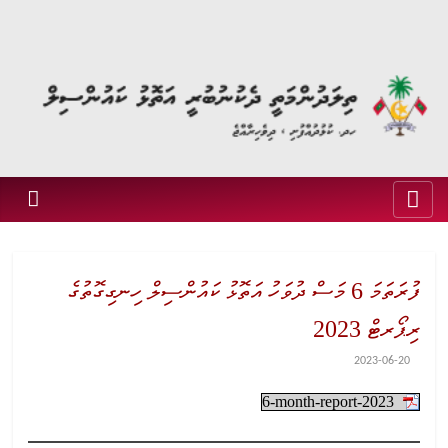
ފުރަތަމަ 6 މަސް ދުވަހު އަތޮޅު ކައުންސިލް ހިނގިގޮތުގެ
ރިޕޯރޓް 2023
2023-06-20
6-month-report-2023