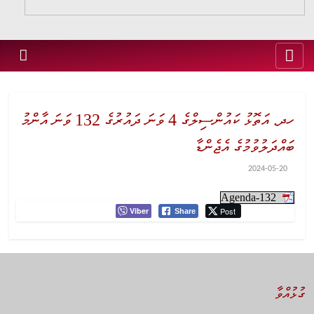
ހދ. އަތޮޅު ކައުންސިލްގެ 4 ވަނަ ދައުރުގެ 132 ވަނަ އާންމު
ބައްދަލުވުމުގެ އެޖެންޑާ
2024-05-20
Agenda-132
Viber
Post
Share
ގުޅުއްވާ