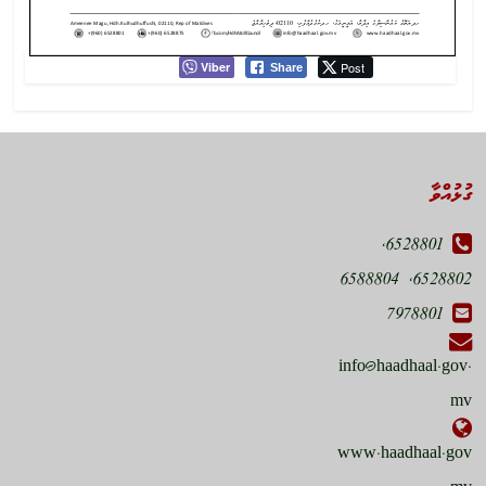
Viber
Post
Share
ގުޅުއްވާ
6528801,
6528802, 6588804
7978801
info@haadhaal.gov.
mv
www.haadhaal.gov