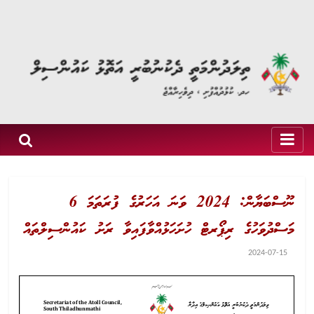
ނޫސްބަޔާން: 2024 ވަނަ އަހަރުގެ ފުރަތަމަ 6
މަސްދުވަހުގެ ރިޕޯރޓް ހުށަހަޅުއްވާފައިވާ ރަށު ކައުންސިލްތައް
2024-07-15