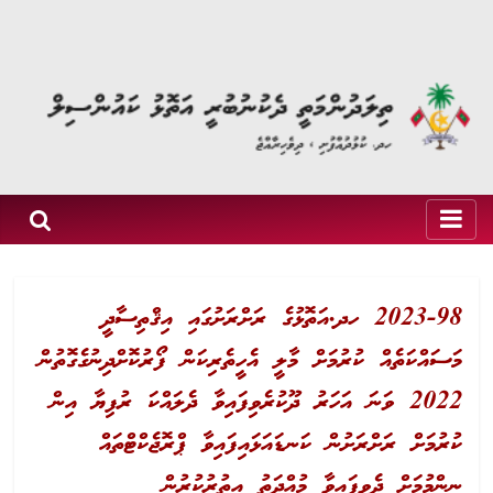
2023-98 ހދ.އަތޮޅުގެ ރަށްރަށުގައި އިޤްތިސާދީ
މަސައްކަތެއް ކުރުމަށް މާލީ އެހީތެރިކަން ފޯރުކޮށްދިނުގެގޮތުން
2022 ވަނަ އަހަރު ދޫކުރެވިފައިވާ ދެލައްކަ ރުފިޔާ އިން
ކުރުމަށް ރަށްރަށުން ކަނޑައަޅައިފައިވާ ޕްރޮޖެކްޓްތައް
ނިންމުމަށް ދެވިފައިވާ މުއްދަތު އިތުރުކުރުން