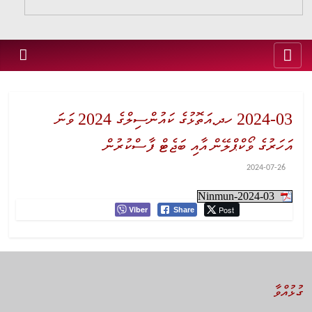
2024-03 ހދ.އަތޮޅުގެ ކައުންސިލްގެ 2024 ވަނަ
އަހަރުގެ ވޯކްޕްލޭން އާއި ބަޖެޓް ފާސްކުރުން
2024-07-26
Ninmun-2024-03
Viber
Post
Share
ގުޅުއްވާ