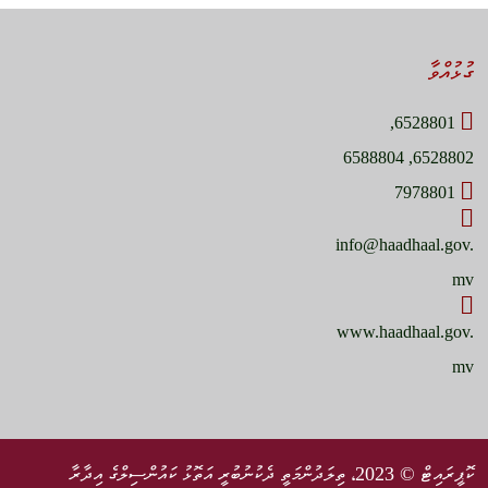
ގުޅުއްވާ
6528801,
6528802, 6588804
7978801
info@haadhaal.gov.
mv
www.haadhaal.gov.
mv
ކޮޕީރައިޓް © 2023، ތިލަދުންމަތީ ދެކުނުބުރީ އަތޮޅު ކައުންސިލްގެ އިދާރާ