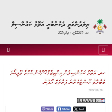
ހދ. އަތޮޅު ކައުންސިލުން އިންތިޒާމްކޮށްގެން ބާއްވާ ވޮލީބޯޅަ
މުބާރާތް ހޯސްޓްކުރާނެ ފަރާތެއް ހޯދުން
2022-08-28
IULAAN-16
Viber
Post
Share