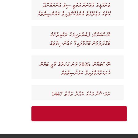
ތަރައްޤީގެ ޕުލޭނަށް ޢަމަލީ ސިފަ އަންނަމުންދާ
ގޮތުގެ މަޢުލޫމާތު އާންމުކޮށްފައިވާ ކައުންސިލްތައް
ނޫސްބަޔާން: ފެބްރުވަރީމަހު ރައްޔިތުންގެ
ބައްދަލުވުން ބާއްވާފައިވާ ކައުންސިލްތައް
ނޫސްބަޔާން: 2025 ވަނަ އަހަރުގެ މާލީ ބަޔާން
ހުށަހަޅުއްވާފައިވާ ކައުންސިލްތައް
ރަމަޟާން މަހުގެ ނަމާދު ވަގުތު 1447