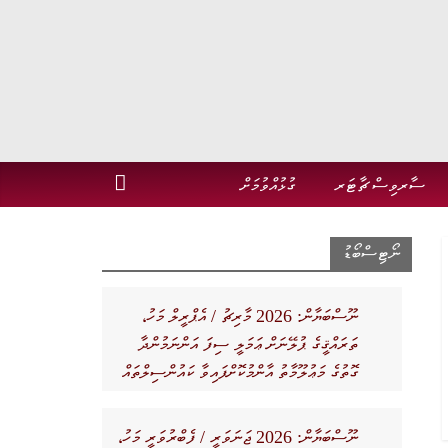
ސާރވިސް ޗާޓަރ
ގުޅުއްވުމަށް
ނޯޓިސްބޯޑު
ނޫސްބަޔާން: 2026 މާރިޗު / އެޕްރީލް މަހު،
ތަރައްޤީގެ ޕުލޭނަށް ޢަމަލީ ސިފަ އަންނަމުންދާ
ގޮތުގެ މަޢުލޫމާތު އާންމުކޮށްފައިވާ ކައުންސިލްތައް
ނޫސްބަޔާން: 2026 ޖަނަވަރީ / ފެބްރުވަރީ މަހު،