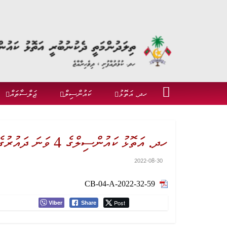
ހދ. އަތޮޅު
ކައުންސިލް
ޖަލްސާތައް
ހދ. އަތޮޅު ކައުންސިލްގެ 4 ވަނަ ދައުރުގެ 59 ވަނަ އާންމު ބައްދަލުވުމުގެ އެޖެންޑާ
2022-08-30
CB-04-A-2022-32-59
Viber
Post
Share