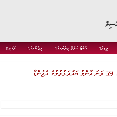
މީޑިއާ
އާންމު ކުރެވޭ ލިޔުންތައް
ރިޕޯޓުތައް
މަހޯލި