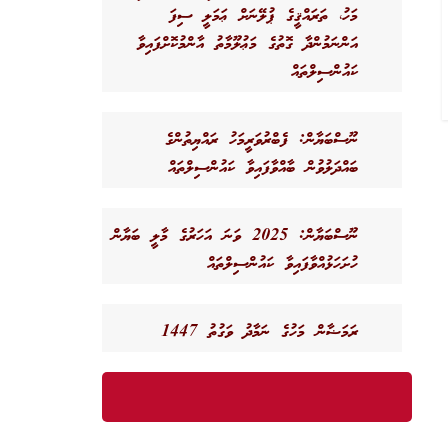
މަހު، ތަރައްޤީގެ ޕުލޭނަށް ޢަމަލީ ސިފަ
އަންނަމުންދާ ގޮތުގެ މަޢުލޫމާތު އާންމުކޮށްފައިވާ
ކައުންސިލްތައް
ނޫސްބަޔާން: ފެބްރުވަރީމަހު ރައްޔިތުންގެ
ބައްދަލުވުން ބާއްވާފައިވާ ކައުންސިލްތައް
ނޫސްބަޔާން: 2025 ވަނަ އަހަރުގެ މާލީ ބަޔާން
ހުށަހަޅުއްވާފައިވާ ކައުންސިލްތައް
ރަމަޟާން މަހުގެ ނަމާދު ވަގުތު 1447