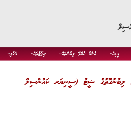
މީޑިއާ
އާންމު ކުރެވޭ ލިޔުންތައް
ރިޕޯޓުތައް
މަހޯލި
ންޓް ލިބުނުގޮތުގެ ޝީޓު (ސީނިޔަރ ކައުންސިލް