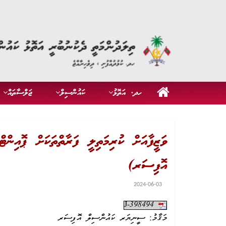
ހދ. އަތޮޅު
ކައުންސިލް
ޖަލްސާތައް
ވަޒީފާއަށް ކުރިމަތިލީ ފަރާތްތަކަށް ޕޮއި
އޮފިސަރ)
2024-06-03
J-398494
މަޤާމު: ސީނިޔަރ ކައުންސިލް އޮފިސަރ