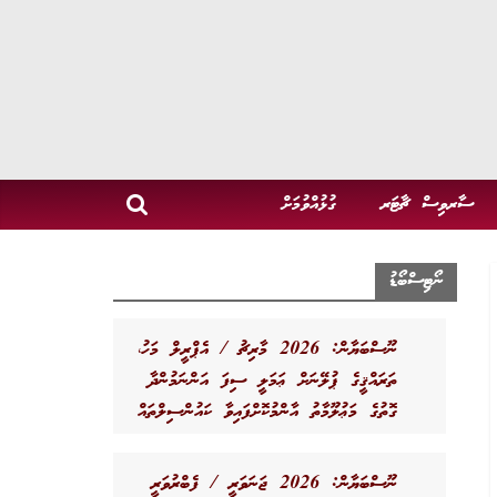
ސާރވިސް ޗާޓަރ
ގުޅުއްވުމަށް
ނޯޓިސްބޯޑު
ނޫސްބަޔާން: 2026 މާރިޗު / އެޕްރީލް މަހު،
ތަރައްޤީގެ ޕުލޭނަށް ޢަމަލީ ސިފަ އަންނަމުންދާ
ގޮތުގެ މަޢުލޫމާތު އާންމުކޮށްފައިވާ ކައުންސިލްތައް
ނޫސްބަޔާން: 2026 ޖަނަވަރީ / ފެބްރުވަރީ