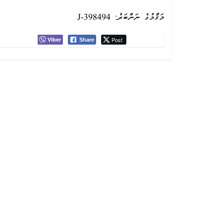
މަޤާމުގެ ނަންބަރު: J-398494
Viber
Post
Share