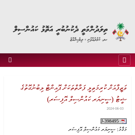
ވަޒީފާއަށް ކުރިމަތިލީ ފަރާތްތަކަށް ޕޮއިންޓް ލިބުނުގޮތުގެ
ޝީޓު (ސީނިޔަރ ކައުންސިލް އޮފިސަރ)
2024-06-03
J-398495
މަޤާމު: ސީނިޔަރ ކައުންސިލް އޮފިސަރ