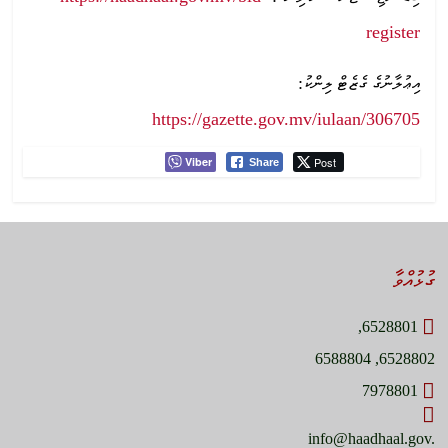
register
އިޢުލާނުގެ ގެޒެޓް ލިންކު:
https://gazette.gov.mv/iulaan/306705
Viber
Post
Share
ގުޅުއްވާ
6528801,
6528802, 6588804
7978801
info@haadhaal.gov.