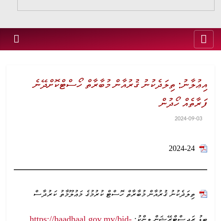
އިޢުލާނު: ތިލަދެކުނު ޤުރުއާން މުބާރާތް ހޯސްޓްކޮށްދޭނެ
ފަރާތެއް ހޯދުން
2024-09-03
2024-24
ތިލަދެކުނު ޤުރުއާން މުބާރާތް ހޮސްޓް ކުރުމުގެ މަޢުލޫމާތު ކަރުދާސް
ބިޑު ރަޖިސްޓްރޭޝަން ލިންކު:
https://haadhaal.gov.mv/bid-