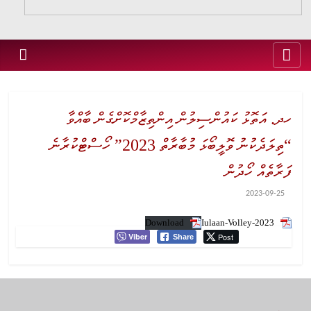
ހދ. އަތޮޅު ކައުންސިލުން އިންތިޒާމްކޮށްގެން ބާއްވާ
“ތިލަދެކުނު ވޮލީބޯޅަ މުބާރާތް 2023” ހޯސްޓްކުރާނެ
ފަރާތެއް ހޯދުން
2023-09-25
Download
Iulaan-Volley-2023
Viber
Post
Share